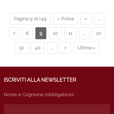
Pagina 9 di 149
« Prima
«
...
7
8
9
10
11
...
20
»
30
40
...
Ultima »
ISCRIVITI ALLA NEWSLETTER
Nome e Cognome (obbligatorio)