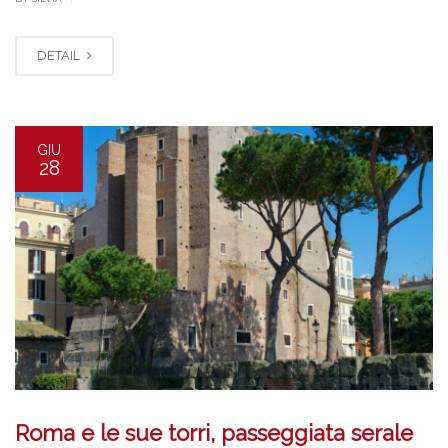
DETAIL
GIU
28
Roma e le sue torri, passeggiata serale