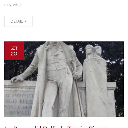
|
BY SILVIA
DETAIL
SET
20