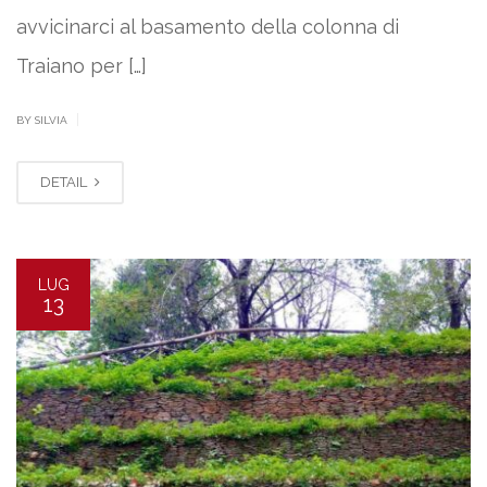
avvicinarci al basamento della colonna di
Traiano per […]
|
BY SILVIA
DETAIL
LUG
13