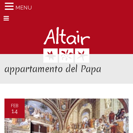
MENU
Menu
appartamento del Papa
FEB
14