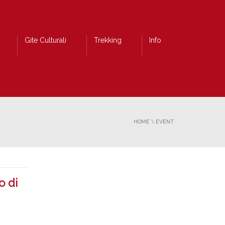
Gite Culturali
Trekking
Info
HOME
\
EVENT
o di