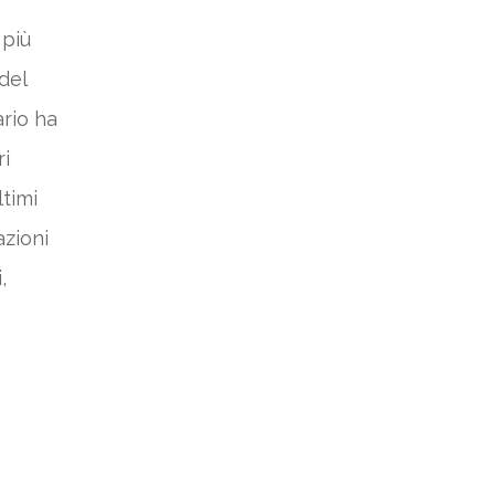
 più
del
ario ha
ri
ltimi
azioni
,