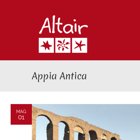
Appia Antica
MAG
01