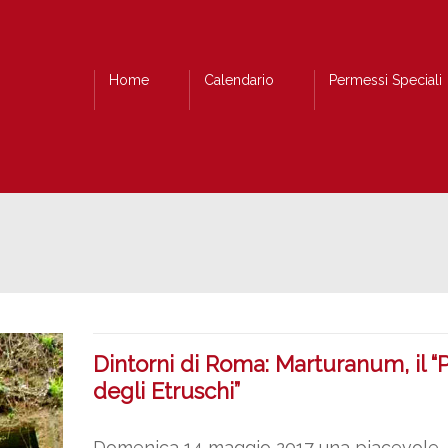
Home
Calendario
Permessi Speciali
Dintorni di Roma: Marturanum, il “
degli Etruschi”
Domenica 14 maggio 2017 una piacevole