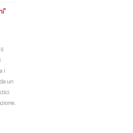
i”
Il
i
 i
 da un
tici
azione,