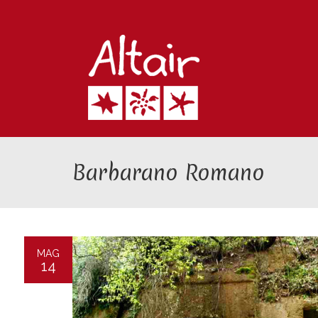
Barbarano Romano
MAG
14