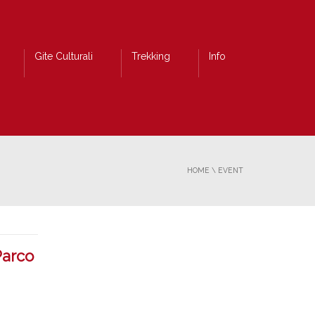
Gite Culturali
Trekking
Info
HOME
\
EVENT
Parco