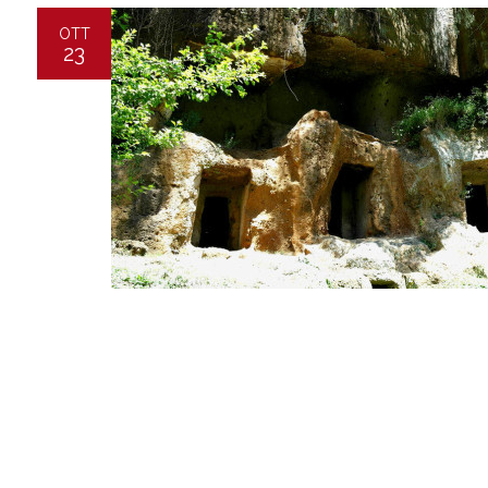
OTT
23