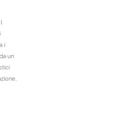
l
i
 i
 da un
tici
azione,