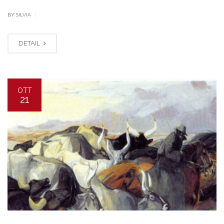
|
BY SILVIA
DETAIL
OTT
21