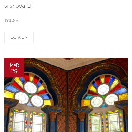
si snoda […]
|
BY SILVIA
DETAIL
MAR
29