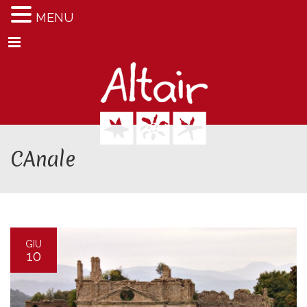
MENU
Menu
CAnale
GIU
10