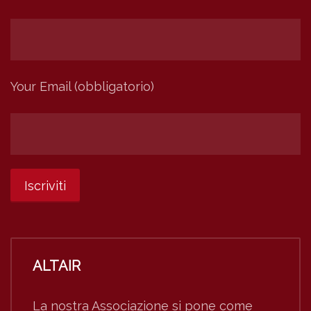
Your Email (obbligatorio)
ALTAIR
La nostra Associazione si pone come