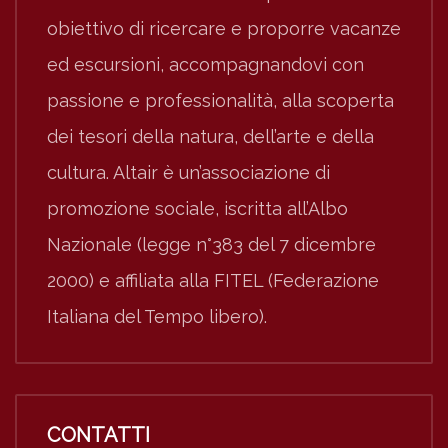
obiettivo di ricercare e proporre vacanze
ed escursioni, accompagnandovi con
passione e professionalità, alla scoperta
dei tesori della natura, dell’arte e della
cultura. Altair è un’associazione di
promozione sociale, iscritta all’Albo
Nazionale (legge n°383 del 7 dicembre
2000) e affiliata alla FITEL (Federazione
Italiana del Tempo libero).
CONTATTI