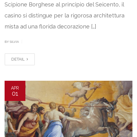
Scipione Borghese al principio del Seicento, il
casino si distingue per la rigorosa architettura
mista ad una florida decorazione […]
|
BY SILVIA
DETAIL
APR
01