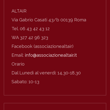
ALTAIR
Via Gabrio Casati 43/b 00139 Roma
Tel. 06 43 42 43 12
WA 327 42 96 323
Facebook (associazionealtair)
Email:
info@associazionealtair.it
Orario
Dal Lunedì al venerdì: 14,30-18,30
Sabato: 10-13