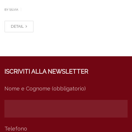
|
BY SILVIA
DETAIL
ISCRIVITI ALLA NEWSLETTER
Nome e Cognome (obbligatorio)
Telefono