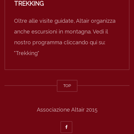
TREKKING
Oltre alle visite guidate, Altair organizza
anche escursioni in montagna. Vedi il
nostro programma cliccando qui su:
"Trekking"
TOP
Associazione Altair 2015