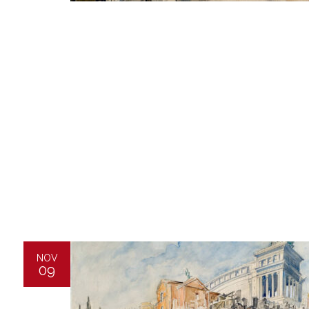
NOV
09