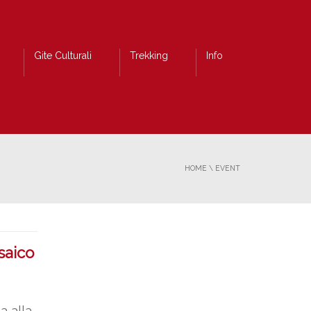
Gite Culturali
Trekking
Info
HOME
\
EVENT
saico
a alla