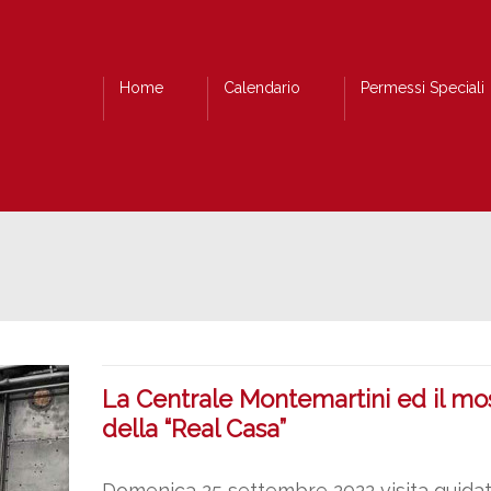
Home
Calendario
Permessi Speciali
La Centrale Montemartini ed il mo
della “Real Casa”
Domenica 25 settembre 2022 visita guidat