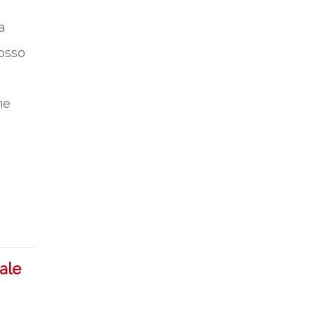
a
osso
he
ale