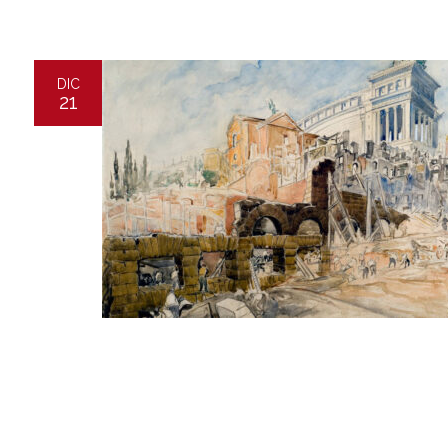
DIC
21