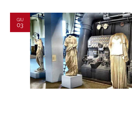
GIU
03