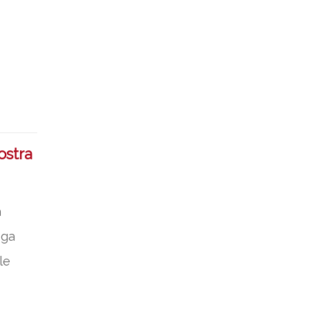
ostra
a
oga
le