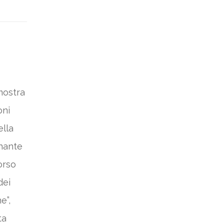
mostra
oni
ella
inante
orso
dei
e”,
ta