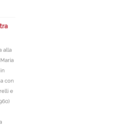
tra
 alla
“Maria
in
ca con
elli e
1960)
a