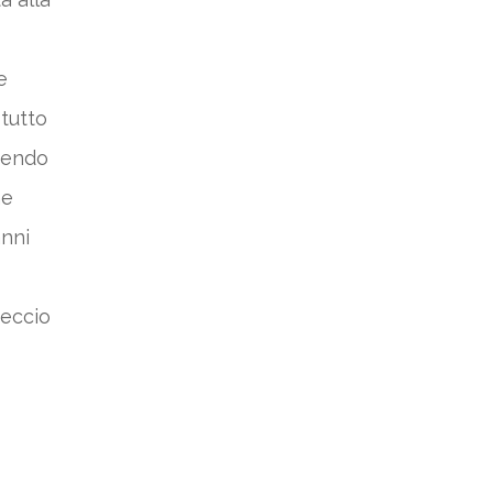
e
tutto
uendo
ne
anni
reccio