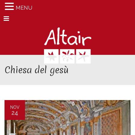
MENU
Menu
Chiesa del gesù
NOV
24