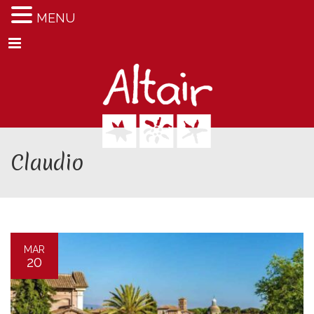
MENU
Menu
Claudio
MAR
20