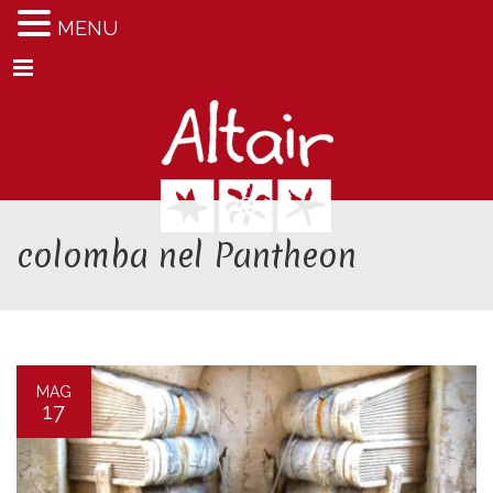
MENU
Menu
colomba nel Pantheon
MAG
17