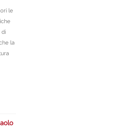
ri le
liche
 di
che la
tura
aolo