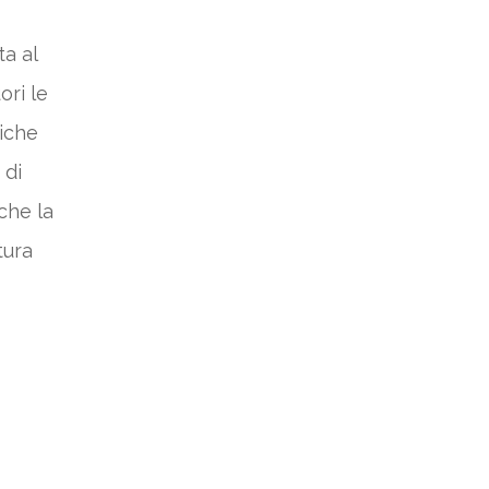
a al
ri le
liche
 di
che la
tura