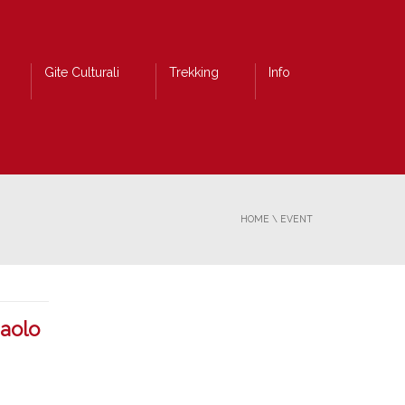
Gite Culturali
Trekking
Info
HOME
\
EVENT
aolo