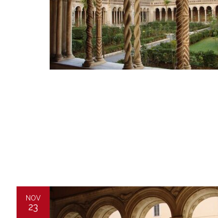
NOV
23