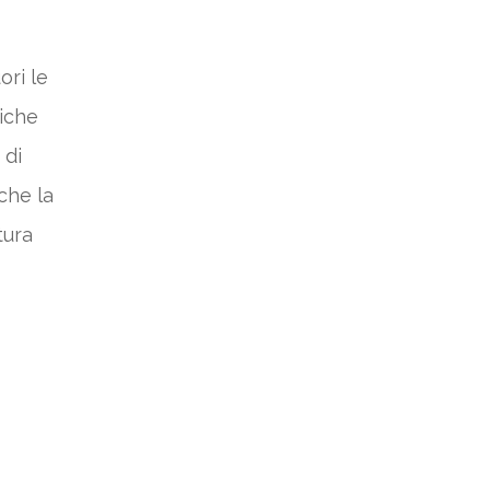
ri le
liche
 di
che la
tura