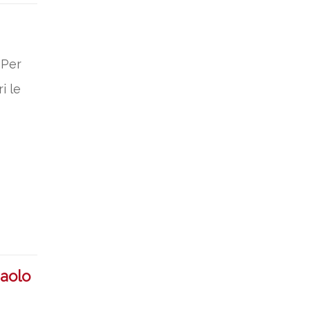
 Per
i le
aolo