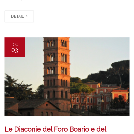
DETAIL
DIC
03
Le Diaconie del Foro Boario e del