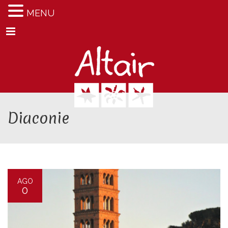
MENU
Menu
Diaconie
AGO
0