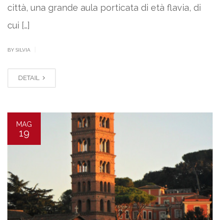
città, una grande aula porticata di età flavia, di
cui […]
|
BY SILVIA
DETAIL
MAG
19