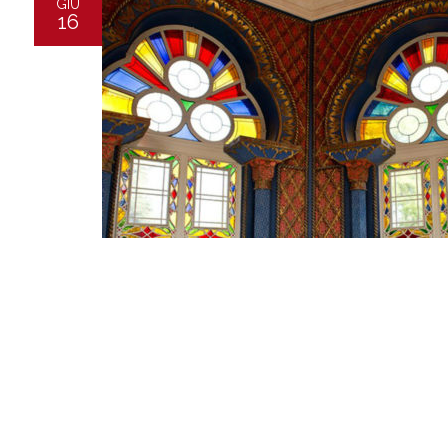
GIU
16