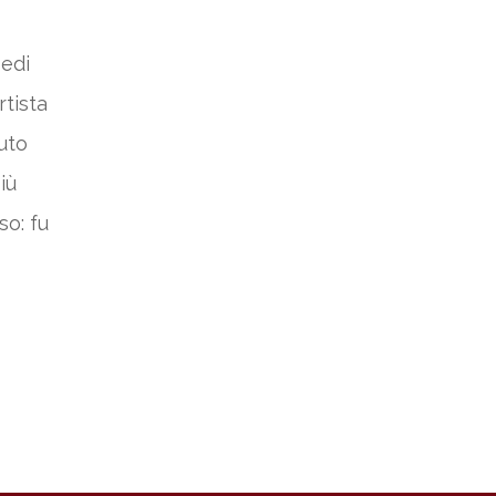
sedi
rtista
uto
iù
so: fu