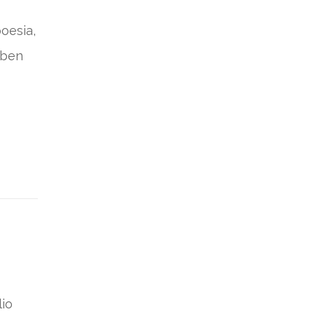
poesia,
 ben
io