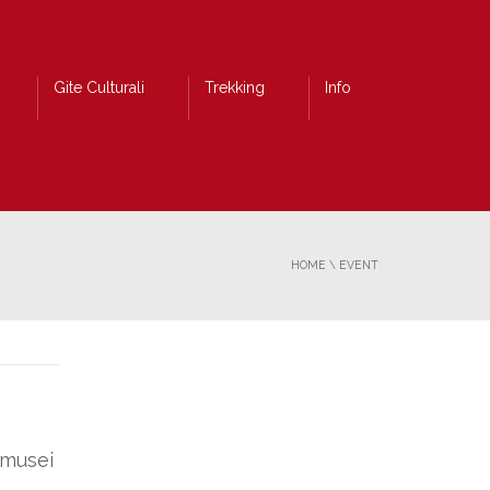
Gite Culturali
Trekking
Info
HOME
\
EVENT
 musei