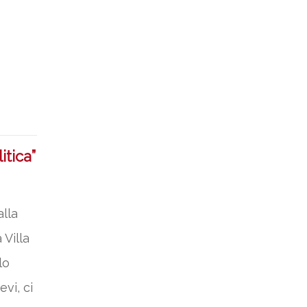
itica”
lla
 Villa
lo
vi, ci