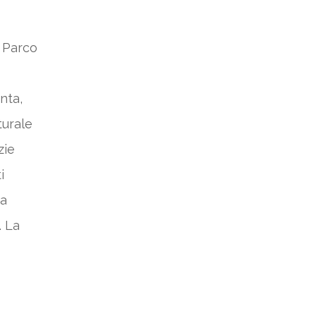
l Parco
nta,
turale
zie
i
ia
. La