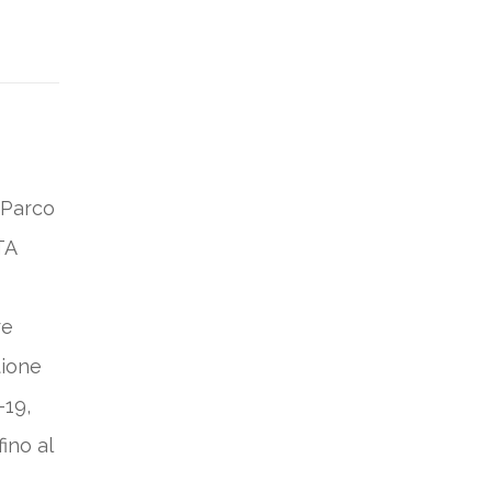
 Parco
ITA
re
tione
-19,
ino al