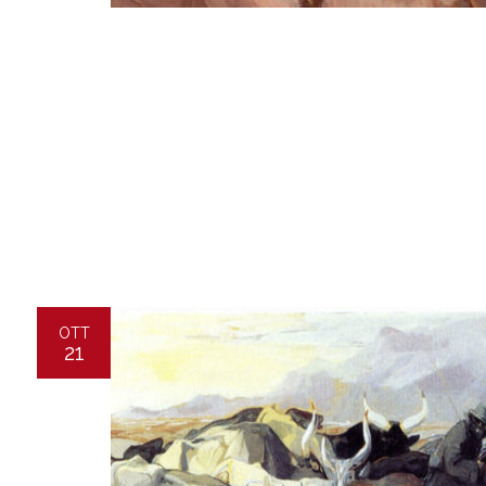
OTT
21