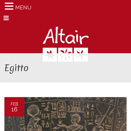
MENU
Menu
Egitto
FEB
16