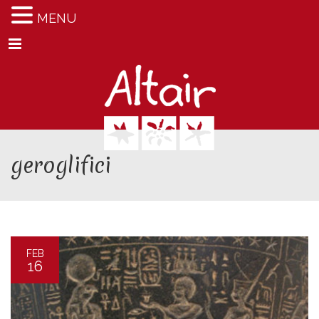
MENU
Menu
geroglifici
FEB
16