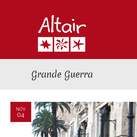
Grande Guerra
NOV
04