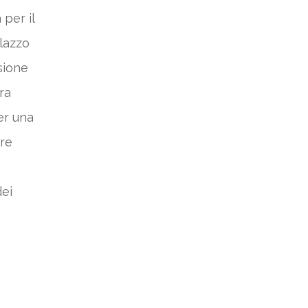
per il
alazzo
sione
ra
er una
ire
dei