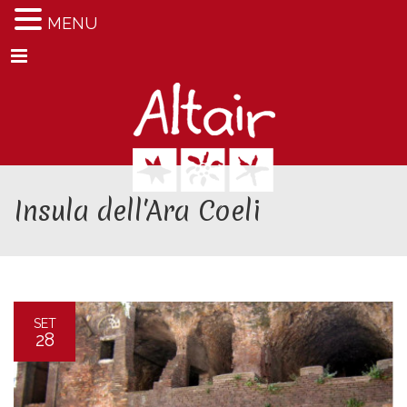
MENU
Menu
Insula dell'Ara Coeli
SET
28