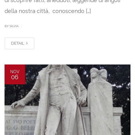
di scoprire fatti, aneddoti, leggende di angoli
della nostra città, conoscendo […]
|
BY SILVIA
DETAIL
NOV
06