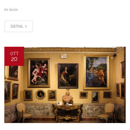
|
BY SILVIA
DETAIL
OTT
20