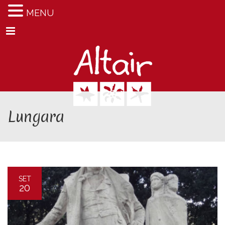
MENU
Menu
Lungara
SET
20