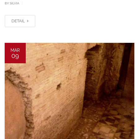
|
BY SILVIA
DETAIL
MAR
09