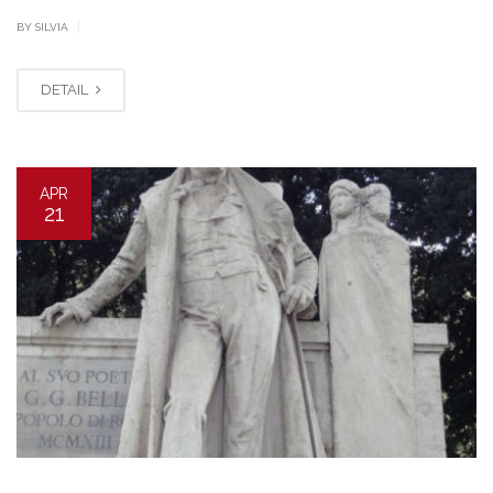
|
BY SILVIA
DETAIL
APR
21