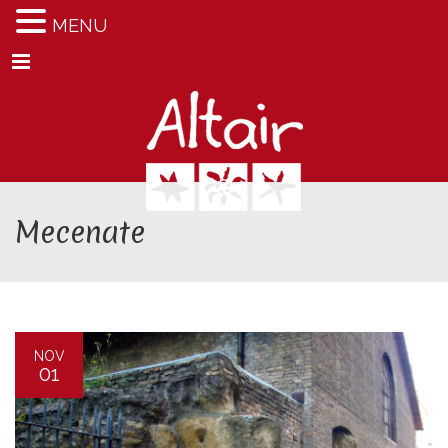
MENU
Menu
Mecenate
NOV
01