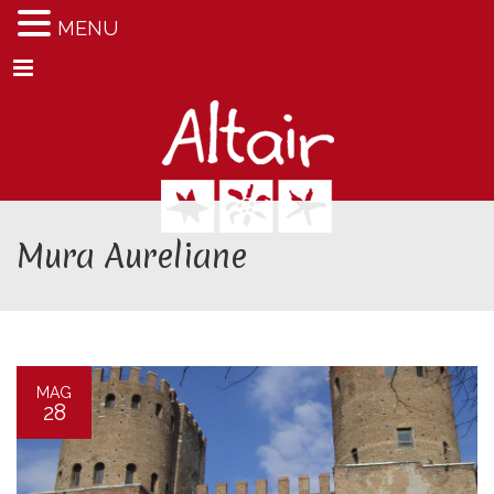
MENU
Menu
Mura Aureliane
MAG
28