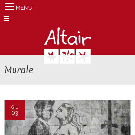
MENU
Menu
Murale
GIU
03