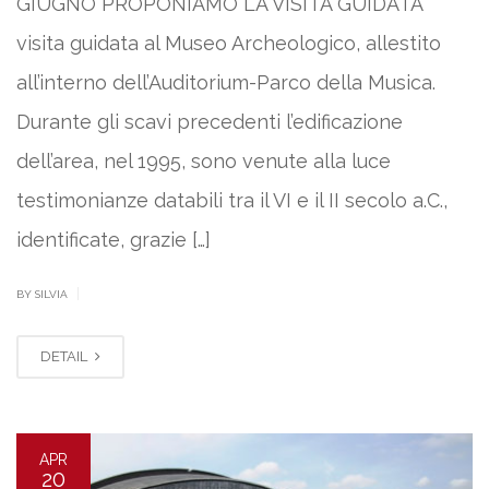
GIUGNO PROPONIAMO LA VISITA GUIDATA
visita guidata al Museo Archeologico, allestito
all’interno dell’Auditorium-Parco della Musica.
Durante gli scavi precedenti l’edificazione
dell’area, nel 1995, sono venute alla luce
testimonianze databili tra il VI e il II secolo a.C.,
identificate, grazie […]
|
BY SILVIA
DETAIL
APR
20