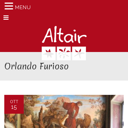
MENU
Menu
Orlando Furioso
OTT
15