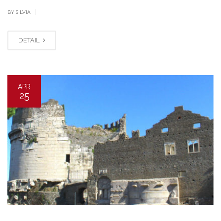
|
BY SILVIA
DETAIL
APR
25