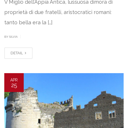
V Miglio dell’Appia Antica, lussuosa dimora di
proprietà di due fratelli, aristocratici romani:
tanto bella era la […]
|
BY SILVIA
DETAIL
APR
25