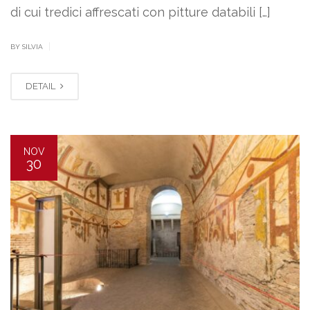
di cui tredici affrescati con pitture databili […]
|
BY SILVIA
DETAIL
NOV
30