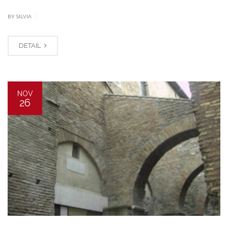
|
BY SILVIA
DETAIL
NOV
26