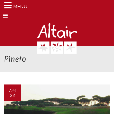
MENU
Menu
Pineto
APR
22