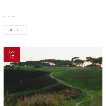
[…]
|
BY SILVIA
DETAIL
APR
17