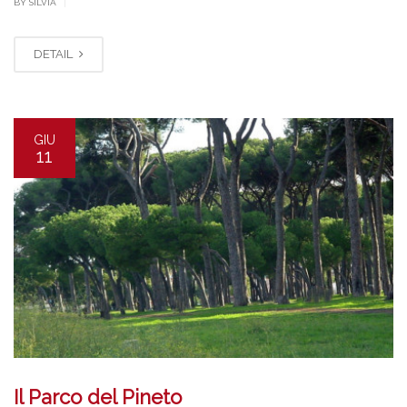
|
BY SILVIA
DETAIL
GIU
11
Il Parco del Pineto