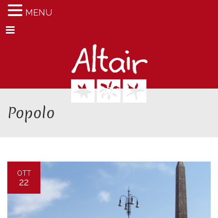
MENU
Menu
Popolo
OTT
22