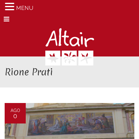
MENU
Menu
Rione Prati
AGO
0