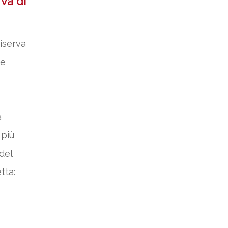
va di
Riserva
re
a
 più
del
tta: