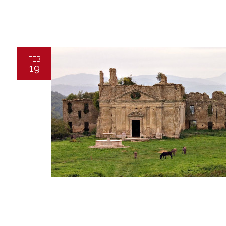
FEB
19