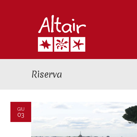
Riserva
GIU
03