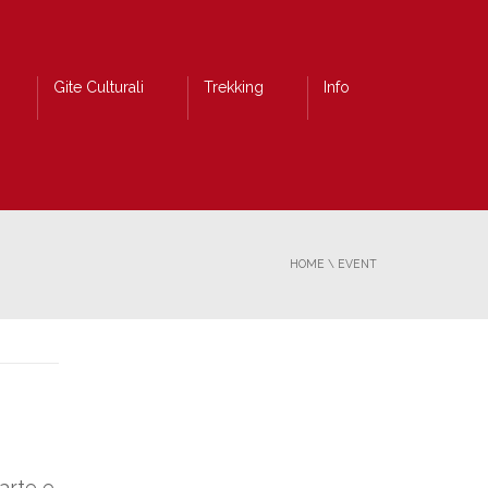
Gite Culturali
Trekking
Info
HOME
\
EVENT
arte e