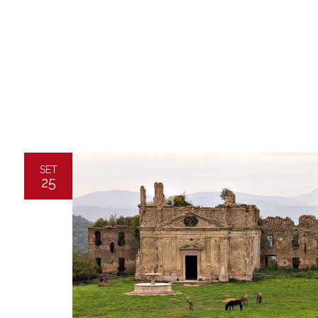
SET
25