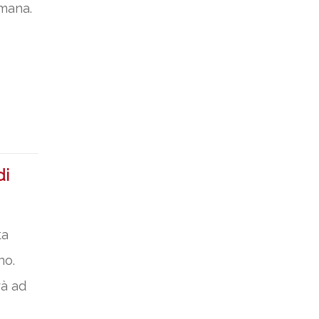
omana.
di
ta
no.
rà ad