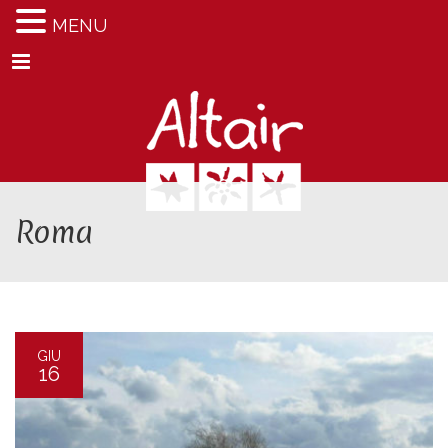
MENU
Menu
Roma
GIU
16