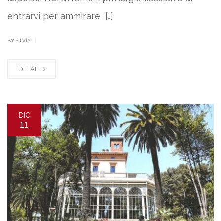
entrarvi per ammirare […]
|
BY SILVIA
DETAIL
DIC
11