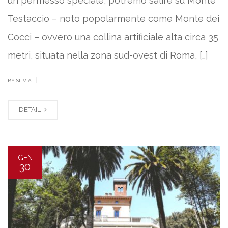
un permesso speciale, potremo salire su Monte
Testaccio – noto popolarmente come Monte dei
Cocci – ovvero una collina artificiale alta circa 35
metri, situata nella zona sud-ovest di Roma, […]
|
BY SILVIA
DETAIL
GEN
30