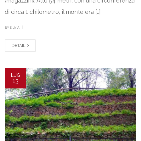
(magazzini). Alto 54 metri, con una circonferenza
di circa 1 chilometro, il monte era […]
|
BY SILVIA
DETAIL
LUG
13