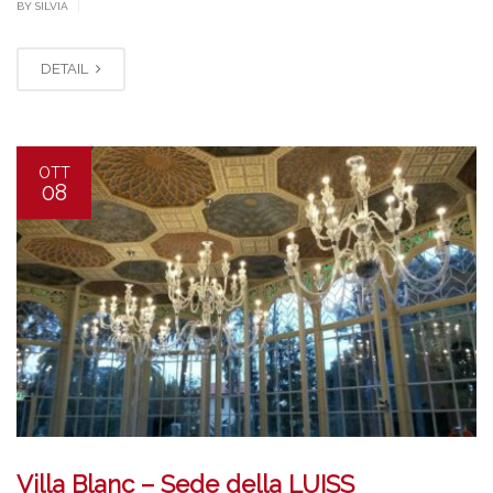
|
BY SILVIA
DETAIL
OTT
08
Villa Blanc – Sede della LUISS