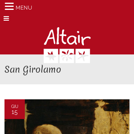
MENU
Menu
San Girolamo
GIU
15