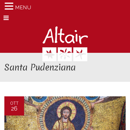
MENU
Menu
Santa Pudenziana
OTT
26