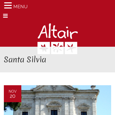
MENU
Menu
Santa Silvia
NOV
20