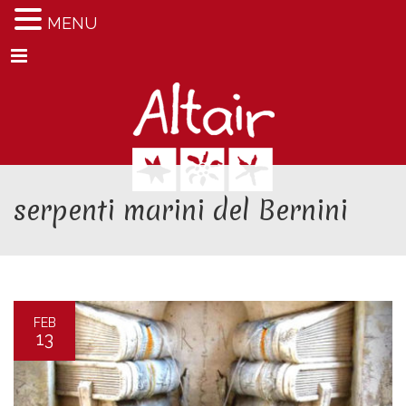
MENU
Menu
serpenti marini del Bernini
FEB
13