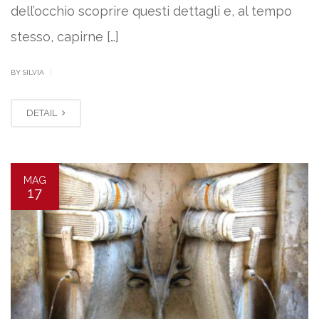
dell’occhio scoprire questi dettagli e, al tempo
stesso, capirne […]
|
BY SILVIA
DETAIL
MAG
17