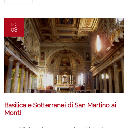
DIC
08
Basilica e Sotterranei di San Martino ai
Monti