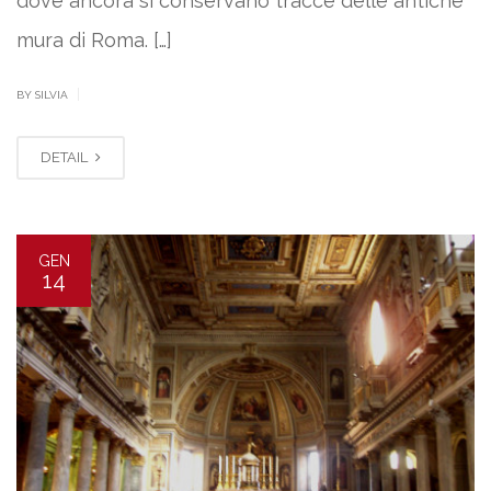
dove ancora si conservano tracce delle antiche
mura di Roma. […]
|
BY SILVIA
DETAIL
GEN
14