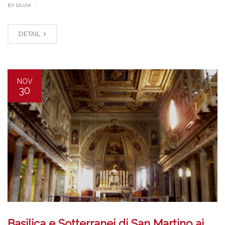
|
BY SILVIA
DETAIL
NOV
30
Basilica e Sotterranei di San Martino ai