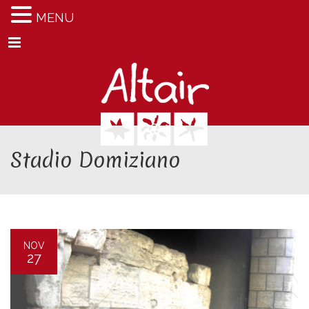
MENU
Menu
Stadio Domiziano
NOV
27