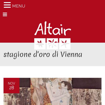
MENU
Menu
stagione d'oro di Vienna
NOV
28