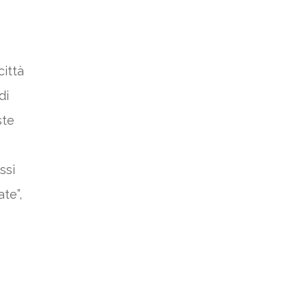
città
di
ste
ssi
te”,