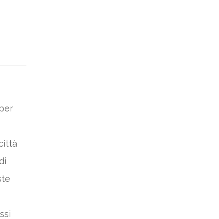
 per
città
di
ste
ssi