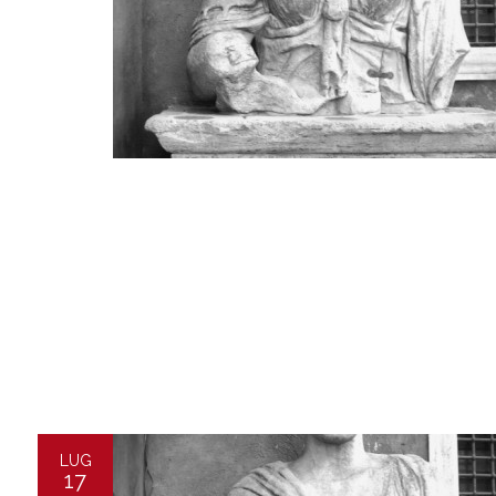
LUG
17