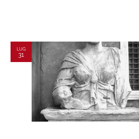
LUG
31