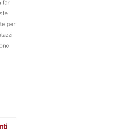
 far
este
te per
alazzi
gono
nti