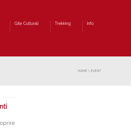
Gite Culturali
Trekking
Info
HOME
\
EVENT
nti
oprire