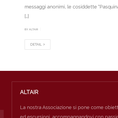
messaggi anonimi, le cosiddette “Pasquina
[…]
|
BY ALTAIR
DETAIL
ALTAIR
La nostra Associazione si pone come obiett
ed escursioni, accompagnandovi con passion