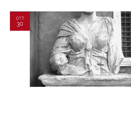
OTT
30