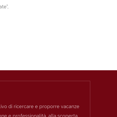
te”,
ivo di ricercare e proporre vacanze
e e professionalità, alla scoperta