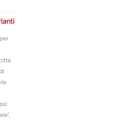
lanti
 per
città
di
ste
ssi
te”,