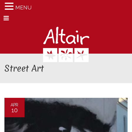
MENU
Menu
Street Art
APR
10