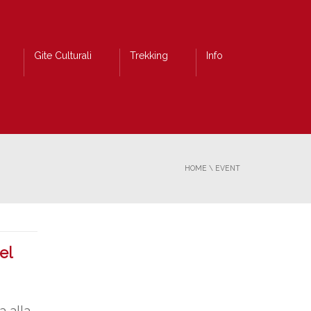
Gite Culturali
Trekking
Info
HOME
\
EVENT
el
 alla