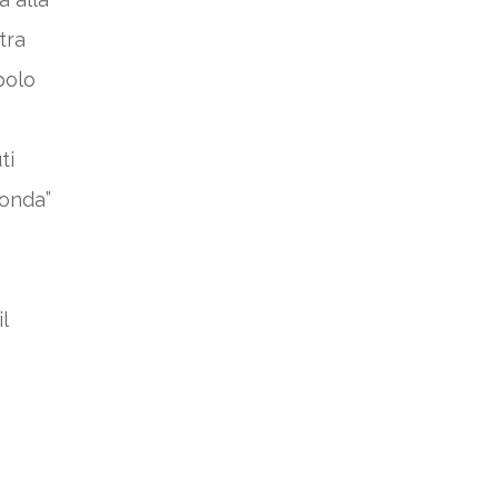
tra
polo
ti
conda”
o
l